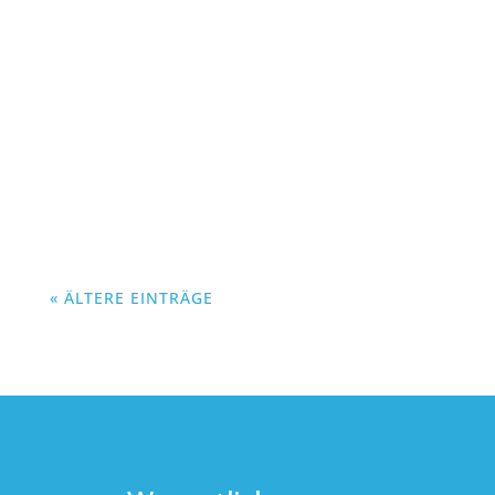
Wie beeinflussen Ballaststoffe dein Mikrobiom
und deine Gesundheit? Lohnt es sich, auf eine
regelmäßige Einnahme zu achten?
« ÄLTERE EINTRÄGE