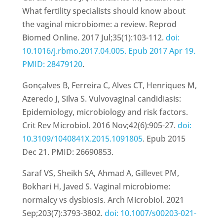
What fertility specialists should know about
the vaginal microbiome: a review. Reprod
Biomed Online. 2017 Jul;35(1):103-112.
doi:
10.1016/j.rbmo.2017.04.005. Epub 2017 Apr 19.
PMID: 28479120
.
Gonçalves B, Ferreira C, Alves CT, Henriques M,
Azeredo J, Silva S. Vulvovaginal candidiasis:
Epidemiology, microbiology and risk factors.
Crit Rev Microbiol. 2016 Nov;42(6):905-27.
doi:
10.3109/1040841X.2015.1091805
. Epub 2015
Dec 21. PMID: 26690853.
Saraf VS, Sheikh SA, Ahmad A, Gillevet PM,
Bokhari H, Javed S. Vaginal microbiome:
normalcy vs dysbiosis. Arch Microbiol. 2021
Sep;203(7):3793-3802.
doi: 10.1007/s00203-021-