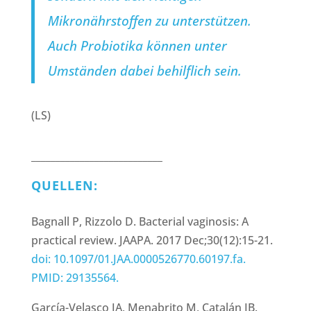
Mikronährstoffen zu unterstützen.
Auch Probiotika können unter
Umständen dabei behilflich sein.
(LS)
___________________________
QUELLEN:
Bagnall P, Rizzolo D. Bacterial vaginosis: A
practical review. JAAPA. 2017 Dec;30(12):15-21.
doi: 10.1097/01.JAA.0000526770.60197.fa.
PMID: 29135564.
García-Velasco JA, Menabrito M, Catalán IB.