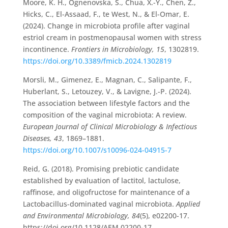
Moore, K. H., Ognenovska, S., Chua, X.-Y., Chen, Z.,
Hicks, C., El-Assaad, F., te West, N., & El-Omar, E.
(2024). Change in microbiota profile after vaginal
estriol cream in postmenopausal women with stress
incontinence.
Frontiers in Microbiology, 15
, 1302819.
https://doi.org/10.3389/fmicb.2024.1302819
Morsli, M., Gimenez, E., Magnan, C., Salipante, F.,
Huberlant, S., Letouzey, V., & Lavigne, J.-P. (2024).
The association between lifestyle factors and the
composition of the vaginal microbiota: A review.
European Journal of Clinical Microbiology & Infectious
Diseases, 43
, 1869–1881.
https://doi.org/10.1007/s10096-024-04915-7
Reid, G. (2018). Promising prebiotic candidate
established by evaluation of lactitol, lactulose,
raffinose, and oligofructose for maintenance of a
Lactobacillus-dominated vaginal microbiota.
Applied
and Environmental Microbiology, 84
(5), e02200-17.
https://doi.org/10.1128/AEM.02200-17