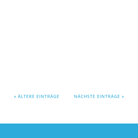
Wie veränderbar ist das Mikrobiom wirklich?
Das neues Webinar gibt Einblicke: Zwischen
Hoffnung, Biologie und Evidenz.
« ÄLTERE EINTRÄGE
NÄCHSTE EINTRÄGE »